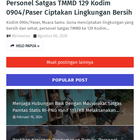
Personel Satgas TMMD 129 Kodim
0904/Paser Ciptakan Lingkungan Bersih
Kodim 0904/Paser, Muara Samu. Guna menciptakan lingkungan yang
bersih dan sehat, personel Satgas TMMD ke 129 Kodim…
Abimanyu
Agustus 06, 2026
HELO PAPUA »
Muat postingan lainnya
POPULAR POST
Menjaga Hubungan Baik Dengan Masyarakat Satgas
Pamtas Statis RI-PNG Yonif 111/KB Melaksanakan
Silaturrahmi
Februari 16, 2024