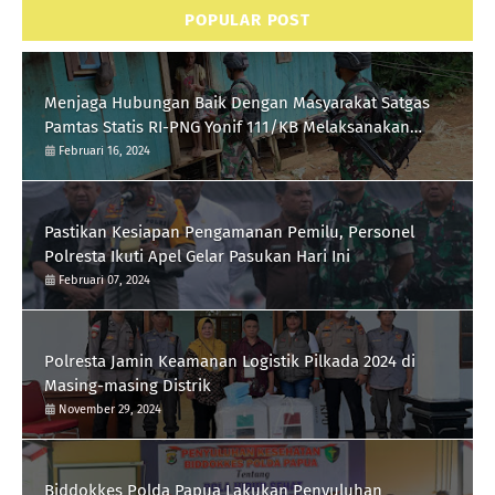
POPULAR POST
Menjaga Hubungan Baik Dengan Masyarakat Satgas
Pamtas Statis RI-PNG Yonif 111/KB Melaksanakan
Silaturrahmi
Februari 16, 2024
Pastikan Kesiapan Pengamanan Pemilu, Personel
Polresta Ikuti Apel Gelar Pasukan Hari Ini
Februari 07, 2024
Polresta Jamin Keamanan Logistik Pilkada 2024 di
Masing-masing Distrik
November 29, 2024
Biddokkes Polda Papua Lakukan Penyuluhan