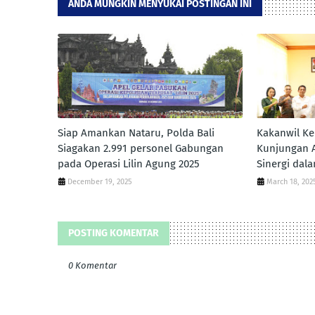
ANDA MUNGKIN MENYUKAI POSTINGAN INI
Siap Amankan Nataru, Polda Bali
Kakanwil K
Siagakan 2.991 personel Gabungan
Kunjungan A
pada Operasi Lilin Agung 2025
Sinergi da
December 19, 2025
March 18, 202
POSTING KOMENTAR
0 Komentar