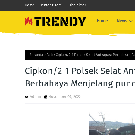
Home
Tentang Kami
Disclaimer
Home
News
Beranda
Bali
Cipkon/2-1 Polsek Selat Antisipasi Peredaran 
Cipkon/2-1 Polsek Selat An
Berbahaya Menjelang punc
Admin
November 07, 2022