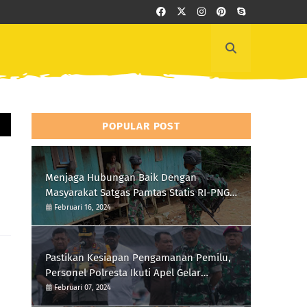
POPULAR POST
Menjaga Hubungan Baik Dengan
Masyarakat Satgas Pamtas Statis RI-PNG
Yonif 111/KB Melaksanakan Silaturrahmi
Februari 16, 2024
Pastikan Kesiapan Pengamanan Pemilu,
Personel Polresta Ikuti Apel Gelar
Pasukan Hari Ini
Februari 07, 2024