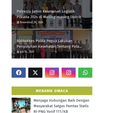
Polresta Jamin Keamanan Logistik
Pilkada 2024 di Masing-masing Distrik
November 29, 2024
Biddokkes Polda Papua Lakukan
Penyuluhan Kesehatan Tentang Pola
Hidup Sehat Di Polres Supiori
Juli 14, 2025
MENARIK DIBACA
Menjaga Hubungan Baik Dengan
Masyarakat Satgas Pamtas Statis
RI-PNG Yonif 111/KB