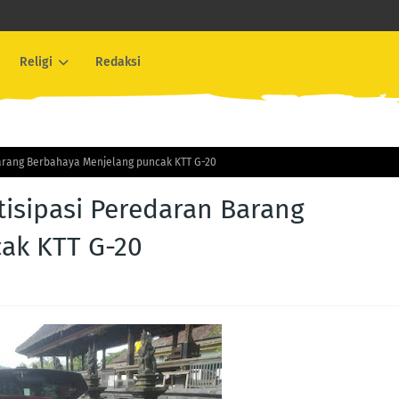
Religi
Redaksi
Barang Berbahaya Menjelang puncak KTT G-20
tisipasi Peredaran Barang
ak KTT G-20