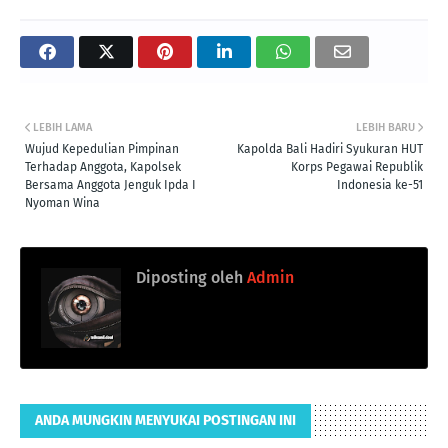
LEBIH LAMA
LEBIH BARU
Wujud Kepedulian Pimpinan
Kapolda Bali Hadiri Syukuran HUT
Terhadap Anggota, Kapolsek
Korps Pegawai Republik
Bersama Anggota Jenguk Ipda I
Indonesia ke-51
Nyoman Wina
Diposting oleh
Admin
ANDA MUNGKIN MENYUKAI POSTINGAN INI