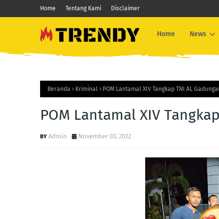
Home
Tentang Kami
Disclaimer
Home
News
Beranda
Kriminal
POM Lantamal XIV Tangkap TNI AL Gadunga
POM Lantamal XIV Tangkap
Admin
November 03, 2022