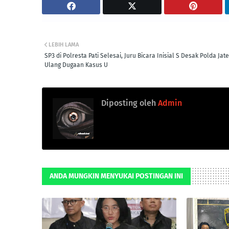
LEBIH LAMA
SP3 di Polresta Pati Selesai, Juru Bicara Inisial S Desak Polda Jate
Ulang Dugaan Kasus U
Diposting oleh
Admin
ANDA MUNGKIN MENYUKAI POSTINGAN INI