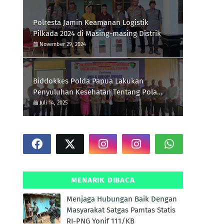
Polresta Jamin Keamanan Logistik
Pilkada 2024 di Masing-masing Distrik
November 29, 2024
Biddokkes Polda Papua Lakukan
Penyuluhan Kesehatan Tentang Pola
Hidup Sehat Di Polres Supiori
Juli 14, 2025
MENARIK DIBACA
Menjaga Hubungan Baik Dengan
Masyarakat Satgas Pamtas Statis
RI-PNG Yonif 111/KB