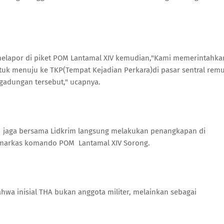
melapor di piket POM Lantamal XIV kemudian,"Kami memerintahka
tuk menuju ke TKP(Tempat Kejadian Perkara)di pasar sentral rem
adungan tersebut," ucapnya.
a jaga bersama Lidkrim langsung melakukan penangkapan di
markas komando POM Lantamal XIV Sorong.
hwa inisial THA bukan anggota militer, melainkan sebagai