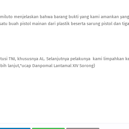
Pamiluto menjelaskan bahwa barang bukti yang kami amankan yan
u buah pistol mainan dari plastik beserta sarung pistol dan tig
titusi TNI, khususnya AL. Selanjutnya pelakunya kami limpahkan k
bih lanjut,"ucap Danpomal Lantamal XIV Sorong)