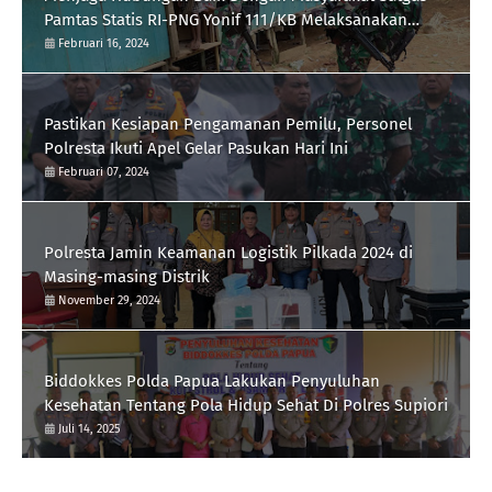
Pamtas Statis RI-PNG Yonif 111/KB Melaksanakan
Silaturrahmi
Februari 16, 2024
Pastikan Kesiapan Pengamanan Pemilu, Personel
Polresta Ikuti Apel Gelar Pasukan Hari Ini
Februari 07, 2024
Polresta Jamin Keamanan Logistik Pilkada 2024 di
Masing-masing Distrik
November 29, 2024
Biddokkes Polda Papua Lakukan Penyuluhan
Kesehatan Tentang Pola Hidup Sehat Di Polres Supiori
Juli 14, 2025