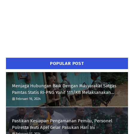
POPULAR POST
Menjaga Hubungan Baik Dengan Masyarakat Satgas
Pamtas Statis RI-PNG Yonif 111/KB Melaksanakan
Silaturrahmi
Februari 16, 2024
Pastikan Kesiapan Pengamanan Pemilu, Personel
Polresta Ikuti Apel Gelar Pasukan Hari Ini
Februari 07, 2024