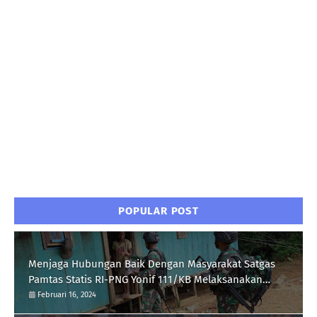
POPULAR POST
Menjaga Hubungan Baik Dengan Masyarakat Satgas
Pamtas Statis RI-PNG Yonif 111/KB Melaksanakan
Silaturrahmi
Februari 16, 2024