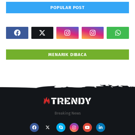
POPULAR POST
MENARIK DIBACA
Breaking News