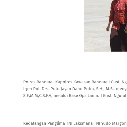
Polres Bandara- Kapolres Kawasan Bandara I Gusti Ng
Irjen Pol. Drs. Putu Jayan Danu Putra, S.H., M.Si. 
S.E,M.M,C.S.F.A, melalui Base Ops Lanud I Gusti Ngurah
Kedatangan Panglima TNI Laksmana TNI Yudo Margono