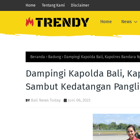
Home
Tentang Kami
Disclaimer
Home
News
Beranda
Badung
Dampingi Kapolda Bali, Kapolres Bandara 
Dampingi Kapolda Bali, Ka
Sambut Kedatangan Pangl
Bali News Today
Juni 06, 2023