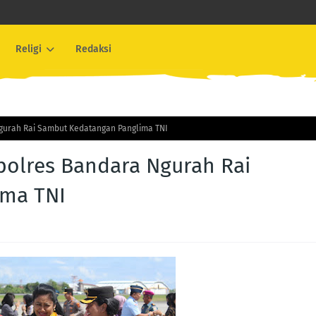
Religi
Redaksi
Ngurah Rai Sambut Kedatangan Panglima TNI
polres Bandara Ngurah Rai
ima TNI