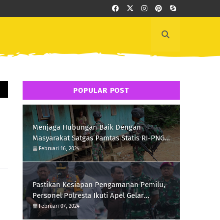
POPULAR POST
Menjaga Hubungan Baik Dengan
Masyarakat Satgas Pamtas Statis RI-PNG
Yonif 111/KB Melaksanakan Silaturrahmi
Februari 16, 2024
Pastikan Kesiapan Pengamanan Pemilu,
Personel Polresta Ikuti Apel Gelar
Pasukan Hari Ini
Februari 07, 2024