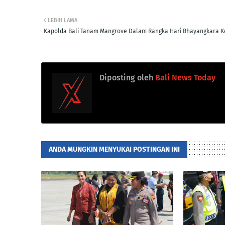
LEBIH LAMA
Kapolda Bali Tanam Mangrove Dalam Rangka Hari Bhayangkara K
Diposting oleh
Bali News Today
ANDA MUNGKIN MENYUKAI POSTINGAN INI