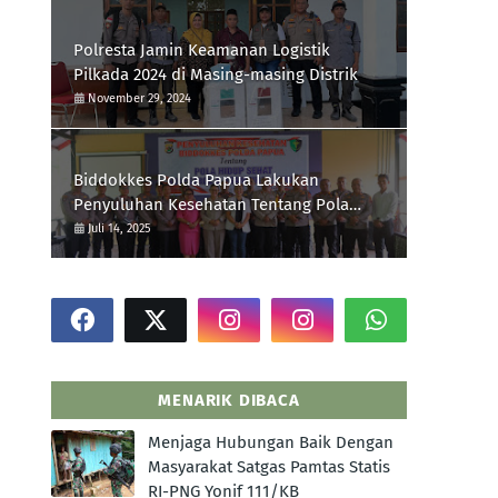
Polresta Jamin Keamanan Logistik
Pilkada 2024 di Masing-masing Distrik
November 29, 2024
Biddokkes Polda Papua Lakukan
Penyuluhan Kesehatan Tentang Pola
Hidup Sehat Di Polres Supiori
Juli 14, 2025
MENARIK DIBACA
Menjaga Hubungan Baik Dengan
Masyarakat Satgas Pamtas Statis
.
RI-PNG Yonif 111/KB