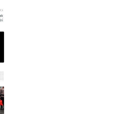
U
ak
lri