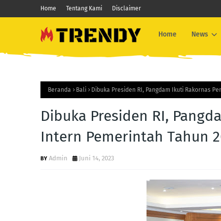
Home
Tentang Kami
Disclaimer
Home
News
Beranda
Bali
Dibuka Presiden RI, Pangdam Ikuti Rakornas P
Dibuka Presiden RI, Pangd
Intern Pemerintah Tahun 
Admin
Juni 14, 2023