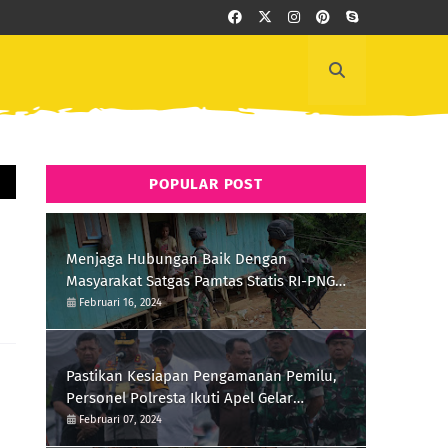
POPULAR POST
Menjaga Hubungan Baik Dengan
Masyarakat Satgas Pamtas Statis RI-PNG
Yonif 111/KB Melaksanakan Silaturrahmi
Februari 16, 2024
Pastikan Kesiapan Pengamanan Pemilu,
Personel Polresta Ikuti Apel Gelar
Pasukan Hari Ini
Februari 07, 2024