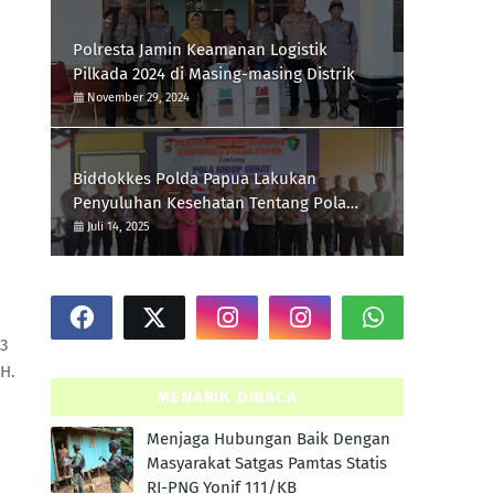
Polresta Jamin Keamanan Logistik
Pilkada 2024 di Masing-masing Distrik
November 29, 2024
Biddokkes Polda Papua Lakukan
Penyuluhan Kesehatan Tentang Pola
Hidup Sehat Di Polres Supiori
Juli 14, 2025
3
 H.
MENARIK DIBACA
Menjaga Hubungan Baik Dengan
Masyarakat Satgas Pamtas Statis
RI-PNG Yonif 111/KB