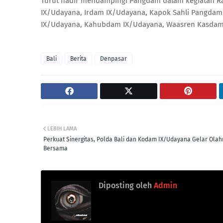
Turut hadir mendampingi Pangdam dalam kegiatan R
IX/Udayana, Irdam IX/Udayana, Kapok Sahli Pangdam
IX/Udayana, Kahubdam IX/Udayana, Waasren Kasdam
Bali
Berita
Denpasar
LEBIH LAMA
Perkuat Sinergitas, Polda Bali dan Kodam IX/Udayana Gelar Olah
Bersama
Diposting oleh
Admin