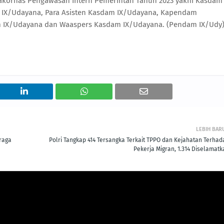
akornas Pengawasan Intern Pemerintah Tahun 2023 yakni Kasdam
 IX/Udayana, Para Asisten Kasdam IX/Udayana, Kapendam
 IX/Udayana dan Waaspers Kasdam IX/Udayana. (Pendam IX/Udy
LEBIH BAR
raga
Polri Tangkap 414 Tersangka Terkait TPPO dan Kejahatan Terhad
Pekerja Migran, 1.314 Diselamatk