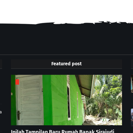
Featured post
a
Inilah Tampilan Baru Rumah Bapak Sirajudi