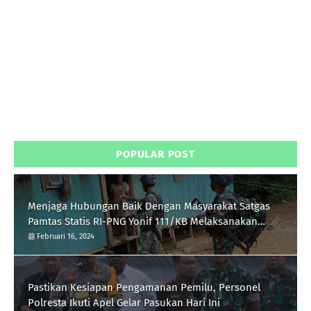
POPULAR POST
Menjaga Hubungan Baik Dengan Masyarakat Satgas
Pamtas Statis RI-PNG Yonif 111/KB Melaksanakan
Silaturrahmi
Februari 16, 2024
Pastikan Kesiapan Pengamanan Pemilu, Personel
Polresta Ikuti Apel Gelar Pasukan Hari Ini