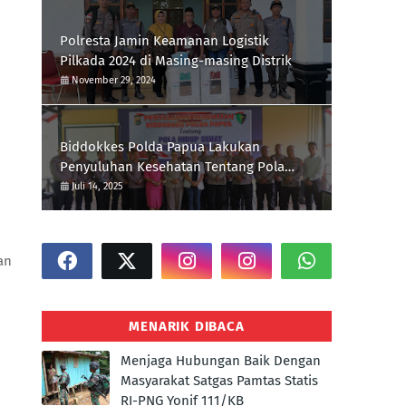
Polresta Jamin Keamanan Logistik
Pilkada 2024 di Masing-masing Distrik
November 29, 2024
Biddokkes Polda Papua Lakukan
Penyuluhan Kesehatan Tentang Pola
Hidup Sehat Di Polres Supiori
Juli 14, 2025
an
MENARIK DIBACA
Menjaga Hubungan Baik Dengan
Masyarakat Satgas Pamtas Statis
RI-PNG Yonif 111/KB