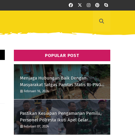
POPULAR POST
Menjaga Hubungan Baik Dengan
Masyarakat Satgas Pamtas Statis RI-PNG
Yonif 111/KB Melaksanakan Silaturrahmi
Februari 16, 2024
Pastikan Kesiapan Pengamanan Pemilu,
Personel Polresta Ikuti Apel Gelar
Pasukan Hari Ini
Februari 07, 2024