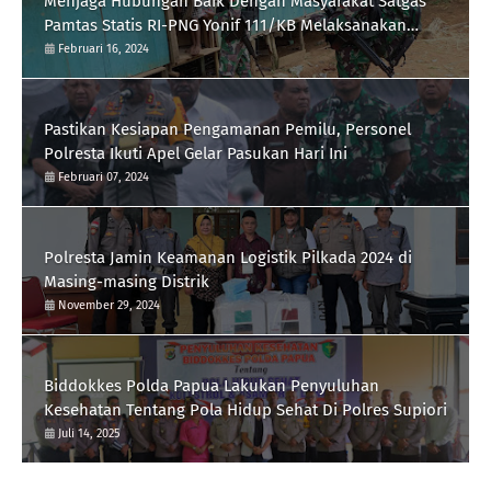
Menjaga Hubungan Baik Dengan Masyarakat Satgas
Pamtas Statis RI-PNG Yonif 111/KB Melaksanakan
Silaturrahmi
Februari 16, 2024
Pastikan Kesiapan Pengamanan Pemilu, Personel
Polresta Ikuti Apel Gelar Pasukan Hari Ini
Februari 07, 2024
Polresta Jamin Keamanan Logistik Pilkada 2024 di
Masing-masing Distrik
November 29, 2024
Biddokkes Polda Papua Lakukan Penyuluhan
Kesehatan Tentang Pola Hidup Sehat Di Polres Supiori
Juli 14, 2025