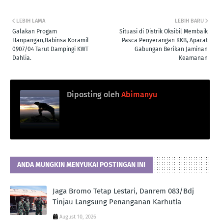
LEBIH LAMA
LEBIH BARU
Galakan Progam
Situasi di Distrik Oksibil Membaik
Hanpangan,Babinsa Koramil
Pasca Penyerangan KKB, Aparat
0907/04 Tarut Dampingi KWT
Gabungan Berikan Jaminan
Dahlia.
Keamanan
Diposting oleh
Abimanyu
ANDA MUNGKIN MENYUKAI POSTINGAN INI
Jaga Bromo Tetap Lestari, Danrem 083/Bdj
Tinjau Langsung Penanganan Karhutla
August 10, 2026