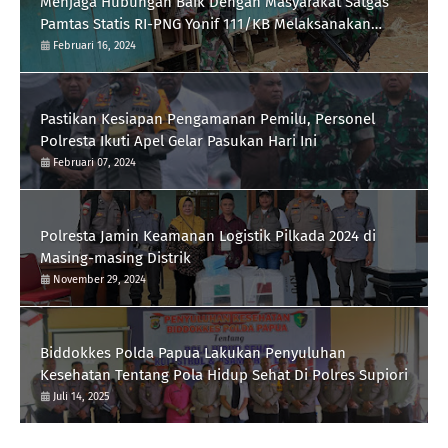
Menjaga Hubungan Baik Dengan Masyarakat Satgas
Pamtas Statis RI-PNG Yonif 111/KB Melaksanakan
Silaturrahmi
Februari 16, 2024
Pastikan Kesiapan Pengamanan Pemilu, Personel
Polresta Ikuti Apel Gelar Pasukan Hari Ini
Februari 07, 2024
Polresta Jamin Keamanan Logistik Pilkada 2024 di
Masing-masing Distrik
November 29, 2024
Biddokkes Polda Papua Lakukan Penyuluhan
Kesehatan Tentang Pola Hidup Sehat Di Polres Supiori
Juli 14, 2025