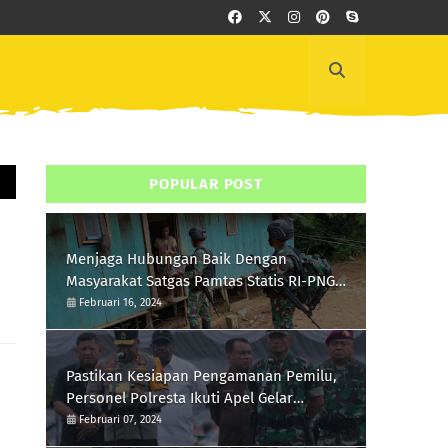
POPULAR POST
Menjaga Hubungan Baik Dengan
Masyarakat Satgas Pamtas Statis RI-PNG
Yonif 111/KB Melaksanakan Silaturrahmi
Februari 16, 2024
Pastikan Kesiapan Pengamanan Pemilu,
Personel Polresta Ikuti Apel Gelar
Pasukan Hari Ini
Februari 07, 2024