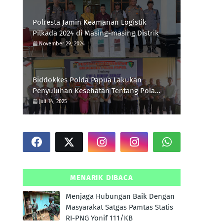
Polresta Jamin Keamanan Logistik
Pilkada 2024 di Masing-masing Distrik
November 29, 2024
Biddokkes Polda Papua Lakukan
Penyuluhan Kesehatan Tentang Pola
Hidup Sehat Di Polres Supiori
Juli 14, 2025
MENARIK DIBACA
Menjaga Hubungan Baik Dengan
Masyarakat Satgas Pamtas Statis
RI-PNG Yonif 111/KB