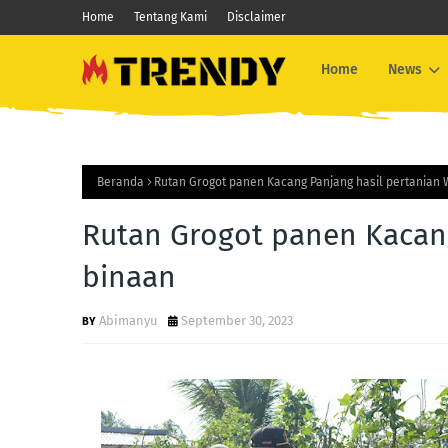
Home
Tentang Kami
Disclaimer
Home
News
Beranda
Rutan Grogot panen Kacang Panjang hasil pertanian
Rutan Grogot panen Kacang
binaan
Abimanyu
September 30, 2023