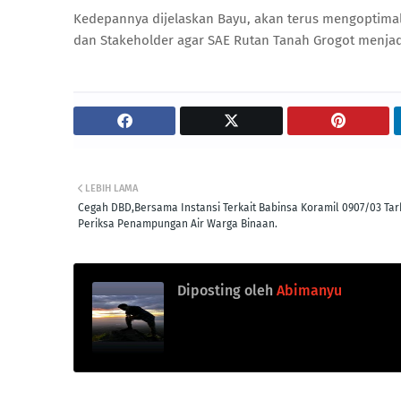
Kedepannya dijelaskan Bayu, akan terus mengoptima
dan Stakeholder agar SAE Rutan Tanah Grogot menja
LEBIH LAMA
Cegah DBD,Bersama Instansi Terkait Babinsa Koramil 0907/03 Tar
Periksa Penampungan Air Warga Binaan.
Diposting oleh
Abimanyu