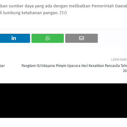
lkan sumber daya yang ada dengan melibatkan Pemerintah Daera
di lumbung ketahanan pangan. (Tr)
LEBIH BAR
bar
Pangdam IX/Udayana Pimpin Upacara Hari Kesaktian Pancasila Tah
20