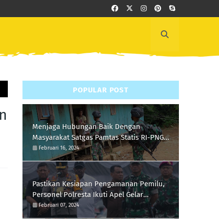
POPULAR POST
an
Menjaga Hubungan Baik Dengan
Masyarakat Satgas Pamtas Statis RI-PNG
Yonif 111/KB Melaksanakan Silaturrahmi
Februari 16, 2024
Pastikan Kesiapan Pengamanan Pemilu,
Personel Polresta Ikuti Apel Gelar
Pasukan Hari Ini
Februari 07, 2024