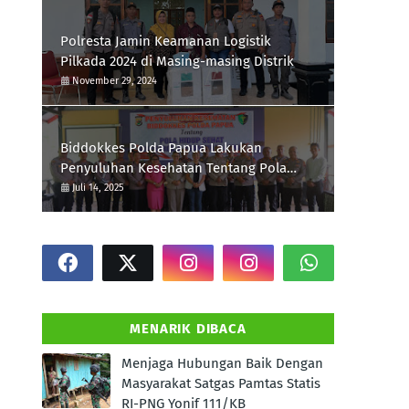
Polresta Jamin Keamanan Logistik
Pilkada 2024 di Masing-masing Distrik
November 29, 2024
Biddokkes Polda Papua Lakukan
Penyuluhan Kesehatan Tentang Pola
Hidup Sehat Di Polres Supiori
Juli 14, 2025
MENARIK DIBACA
Menjaga Hubungan Baik Dengan
Masyarakat Satgas Pamtas Statis
RI-PNG Yonif 111/KB