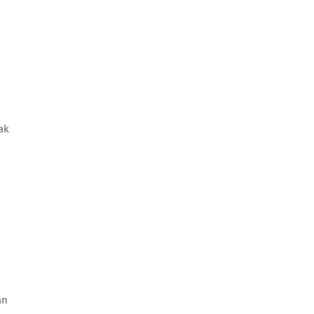
ak
an