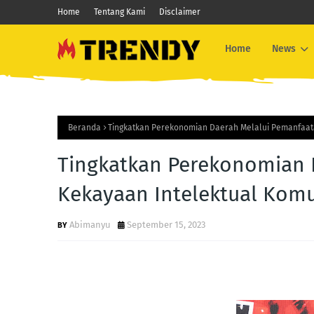
Home
Tentang Kami
Disclaimer
Home
News
Beranda
Tingkatkan Perekonomian Daerah Melalui Pemanfaat
Tingkatkan Perekonomian 
Kekayaan Intelektual Kom
Abimanyu
September 15, 2023