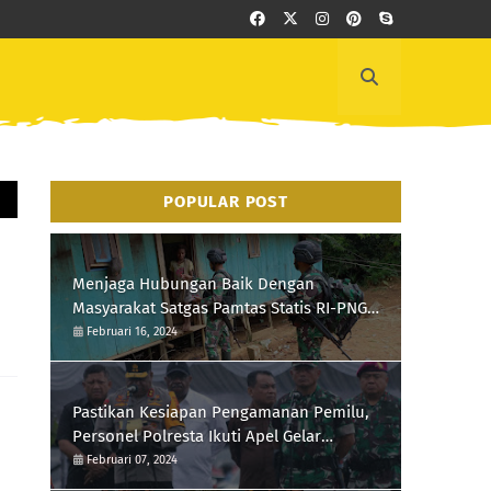
POPULAR POST
Menjaga Hubungan Baik Dengan
Masyarakat Satgas Pamtas Statis RI-PNG
Yonif 111/KB Melaksanakan Silaturrahmi
Februari 16, 2024
Pastikan Kesiapan Pengamanan Pemilu,
Personel Polresta Ikuti Apel Gelar
Pasukan Hari Ini
Februari 07, 2024