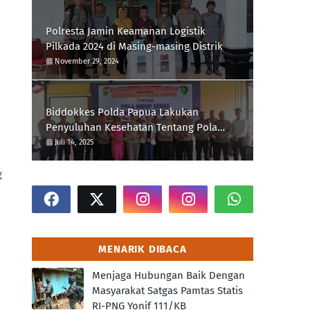
Polresta Jamin Keamanan Logistik
Pilkada 2024 di Masing-masing Distrik
November 29, 2024
Biddokkes Polda Papua Lakukan
Penyuluhan Kesehatan Tentang Pola
Hidup Sehat Di Polres Supiori
Juli 14, 2025
g
MENARIK DIBACA
Menjaga Hubungan Baik Dengan
Masyarakat Satgas Pamtas Statis
RI-PNG Yonif 111/KB