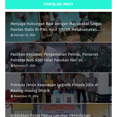
POPULAR POST
Menjaga Hubungan Baik Dengan Masyarakat Satgas
Pamtas Statis RI-PNG Yonif 111/KB Melaksanakan
Silaturrahmi
Februari 16, 2024
Pastikan Kesiapan Pengamanan Pemilu, Personel
Polresta Ikuti Apel Gelar Pasukan Hari Ini
Februari 07, 2024
Polresta Jamin Keamanan Logistik Pilkada 2024 di
Masing-masing Distrik
November 29, 2024
Biddokkes Polda Papua Lakukan Penyuluhan