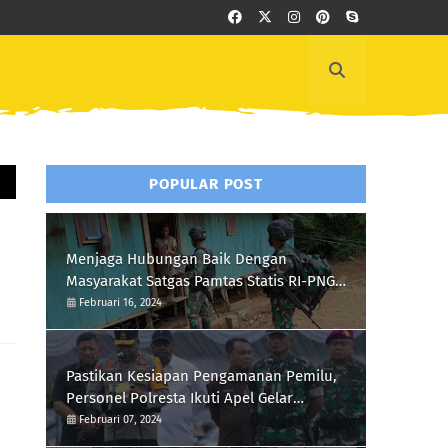
POPULAR POST
Menjaga Hubungan Baik Dengan
Masyarakat Satgas Pamtas Statis RI-PNG
Yonif 111/KB Melaksanakan Silaturrahmi
Februari 16, 2024
Pastikan Kesiapan Pengamanan Pemilu,
Personel Polresta Ikuti Apel Gelar
Pasukan Hari Ini
Februari 07, 2024