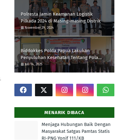
Polresta Jamin Keamanan Logistik
Pilkada 2024 di Masing-masing Distrik
November 29, 2024
Biddokkes Polda Papua Lakukan
Penyuluhan Kesehatan Tentang Pola
Hidup Sehat Di Polres Supiori
Juli 14, 2025
.
MENARIK DIBACA
Menjaga Hubungan Baik Dengan
Masyarakat Satgas Pamtas Statis
RI-PNG Yonif 111/KB