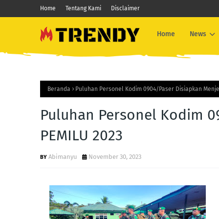
Home
Tentang Kami
Disclaimer
Home
News
Beranda
Puluhan Personel Kodim 0904/Paser Disiapkan Menje
Puluhan Personel Kodim 0
PEMILU 2023
Abimanyu
November 30, 2023