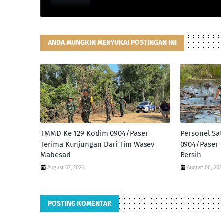
ANDA MUNGKIN MENYUKAI POSTINGAN INI
TMMD Ke 129 Kodim 0904/Paser
Personel S
Terima Kunjungan Dari Tim Wasev
0904/Paser 
Mabesad
Bersih
August 07, 2026
August 06, 20
POSTING KOMENTAR