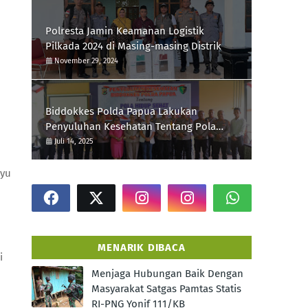
Polresta Jamin Keamanan Logistik
Pilkada 2024 di Masing-masing Distrik
November 29, 2024
Biddokkes Polda Papua Lakukan
Penyuluhan Kesehatan Tentang Pola
Hidup Sehat Di Polres Supiori
Juli 14, 2025
nyu
MENARIK DIBACA
i
Menjaga Hubungan Baik Dengan
Masyarakat Satgas Pamtas Statis
RI-PNG Yonif 111/KB