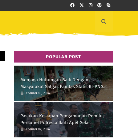
POPULAR POST
Menjaga Hubungan Baik Dengan
Masyarakat Satgas Pamtas Statis RI-PNG
Yonif 111/KB Melaksanakan Silaturrahmi
Februari 16, 2024
Pastikan Kesiapan Pengamanan Pemilu,
Personel Polresta Ikuti Apel Gelar
Pasukan Hari Ini
Februari 07, 2024