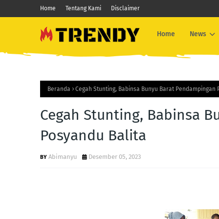
Home
Tentang Kami
Disclaimer
Home
News
Beranda
Cegah Stunting, Babinsa Bunyu Barat Pendampingan 
Cegah Stunting, Babinsa 
Posyandu Balita
Abimanyu
Desember 05, 2023