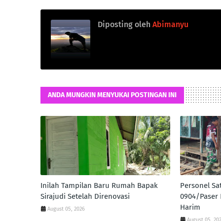
Diposting oleh
Abimanyu
ANDA MUNGKIN MENYUKAI POSTINGAN INI
Inilah Tampilan Baru Rumah Bapak
Personel S
Sirajudi Setelah Direnovasi
0904/Paser
Harim
August 05, 2026
August 05, 20