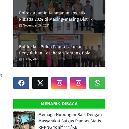
Polresta Jamin Keamanan Logistik
Pilkada 2024 di Masing-masing Distrik
November 29, 2024
Biddokkes Polda Papua Lakukan
Penyuluhan Kesehatan Tentang Pola
Hidup Sehat Di Polres Supiori
Juli 14, 2025
ra
MENARIK DIBACA
Menjaga Hubungan Baik Dengan
Masyarakat Satgas Pamtas Statis
RI-PNG Yonif 111/KB