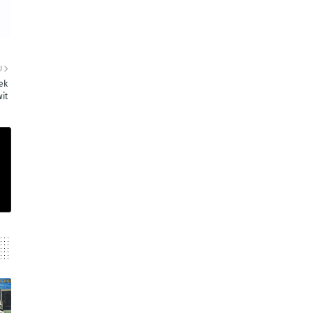
U
ek
it