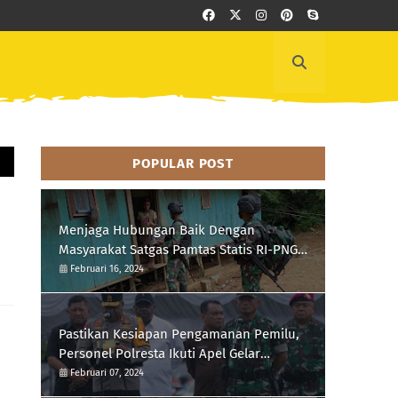
POPULAR POST
a
Menjaga Hubungan Baik Dengan
Masyarakat Satgas Pamtas Statis RI-PNG
Yonif 111/KB Melaksanakan Silaturrahmi
Februari 16, 2024
Pastikan Kesiapan Pengamanan Pemilu,
Personel Polresta Ikuti Apel Gelar
Pasukan Hari Ini
Februari 07, 2024