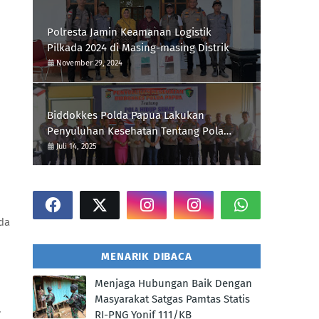
Polresta Jamin Keamanan Logistik
Pilkada 2024 di Masing-masing Distrik
November 29, 2024
Biddokkes Polda Papua Lakukan
Penyuluhan Kesehatan Tentang Pola
Hidup Sehat Di Polres Supiori
Juli 14, 2025
da
MENARIK DIBACA
Menjaga Hubungan Baik Dengan
Masyarakat Satgas Pamtas Statis
.
RI-PNG Yonif 111/KB