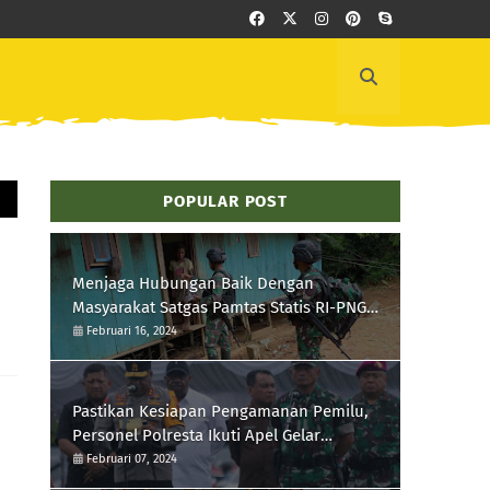
POPULAR POST
Menjaga Hubungan Baik Dengan
Masyarakat Satgas Pamtas Statis RI-PNG
Yonif 111/KB Melaksanakan Silaturrahmi
Februari 16, 2024
Pastikan Kesiapan Pengamanan Pemilu,
Personel Polresta Ikuti Apel Gelar
Pasukan Hari Ini
Februari 07, 2024