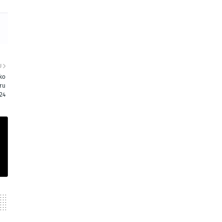
U
ko
ru
24