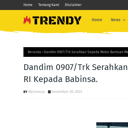
Home
Tentang Kami
Disclaimer
Home
News
Beranda
Dandim 0907/Trk Serahkan Sepeda Motor Bantuan Me
Dandim 0907/Trk Serahka
RI Kepada Babinsa.
Abimanyu
Desember 20, 2023