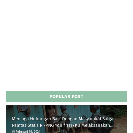
POPULAR POST
Menjaga Hubungan Baik Dengan Masyarakat Satgas
Pamtas Statis RI-PNG Yonif 111/KB Melaksanakan
Silaturrahmi
Februari 16, 2024