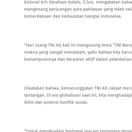
Kolonel Arh Abraham Kalelo, S.Sos. mengatakan bah
mengenang perjuangan para pahlawan yang telah re
kemerdekaan dan kedaulatan bangsa Indonesia.
“Hari Juang TNI AD kali ini mengusung tema “TNI Ber
makna yang sangat mendalam, yaitu bahwa kita har
kemampuannya dan berperan aktif dalam pelestarian a
Dikatakan bahwa, kemanunggalan TNI AD-rakyat mer
tantangan. Di era globalisasi saat ini, kita menghad
iklim dan potensi konflik sosial.
“Untuk menghadapi berbagai macam tantangan terseb