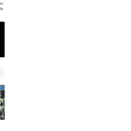
an
ta