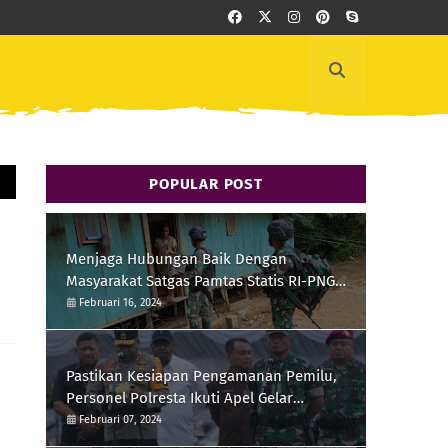
POPULAR POST
Menjaga Hubungan Baik Dengan
Masyarakat Satgas Pamtas Statis RI-PNG
Yonif 111/KB Melaksanakan Silaturrahmi
Februari 16, 2024
Pastikan Kesiapan Pengamanan Pemilu,
Personel Polresta Ikuti Apel Gelar
Pasukan Hari Ini
Februari 07, 2024