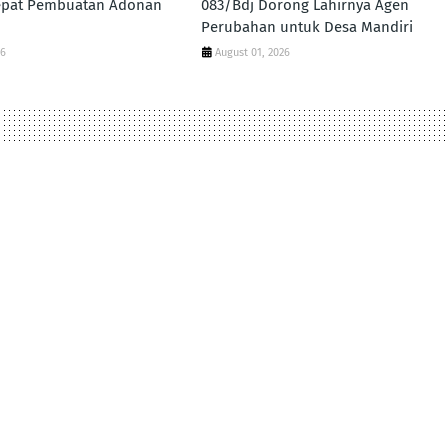
pat Pembuatan Adonan
083/Bdj Dorong Lahirnya Agen
Perubahan untuk Desa Mandiri
26
August 01, 2026