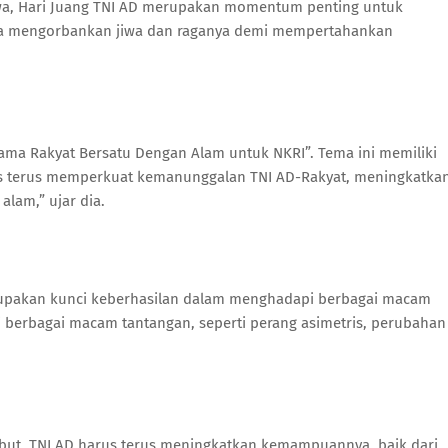
wa, Hari Juang TNI AD merupakan momentum penting untuk
la mengorbankan jiwa dan raganya demi mempertahankan
sama Rakyat Bersatu Dengan Alam untuk NKRI”. Tema ini memiliki
us terus memperkuat kemanunggalan TNI AD-Rakyat, meningkatka
lam,” ujar dia.
upakan kunci keberhasilan dalam menghadapi berbagai macam
api berbagai macam tantangan, seperti perang asimetris, perubahan
ut, TNI AD harus terus meningkatkan kemampuannya, baik dari