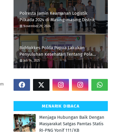
Polresta Jamin Keamanan Logistik
Pilkada 2024 di Masing-masing Distrik
November 29, 2024
Biddokkes Polda Papua Lakukan
Penyuluhan Kesehatan Tentang Pola
Hidup Sehat Di Polres Supiori
Juli 14, 2025
em
MENARIK DIBACA
Menjaga Hubungan Baik Dengan
Masyarakat Satgas Pamtas Statis
RI-PNG Yonif 111/KB