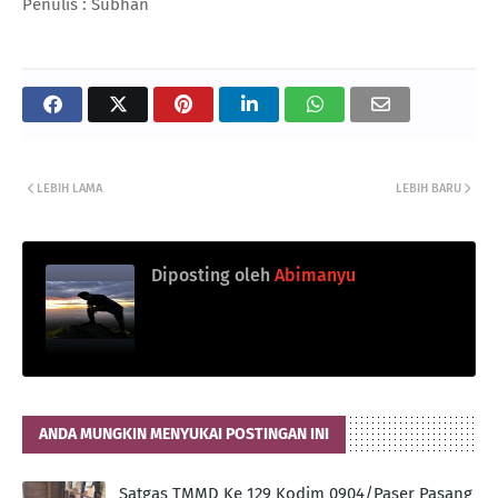
Penulis : Subhan
LEBIH LAMA
LEBIH BARU
Diposting oleh
Abimanyu
ANDA MUNGKIN MENYUKAI POSTINGAN INI
Satgas TMMD Ke 129 Kodim 0904/Paser Pasang