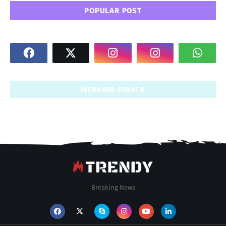
POPULAR POST
MENARIK DIBACA
Breaking News