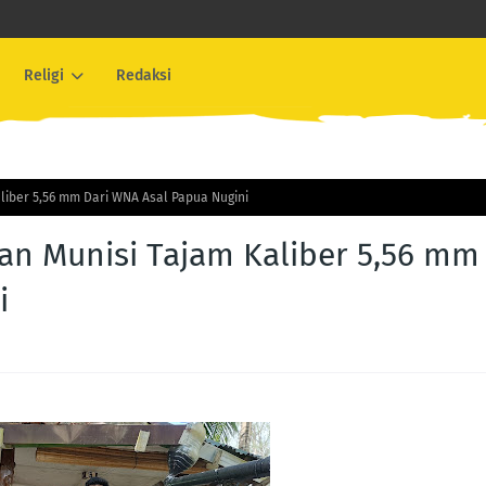
Religi
Redaksi
liber 5,56 mm Dari WNA Asal Papua Nugini
an Munisi Tajam Kaliber 5,56 mm
i