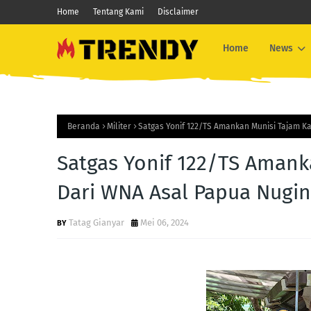
Home
Tentang Kami
Disclaimer
Home
News
Beranda
Militer
Satgas Yonif 122/TS Amankan Munisi Tajam Ka
Satgas Yonif 122/TS Amank
Dari WNA Asal Papua Nugin
Tatag Gianyar
Mei 06, 2024