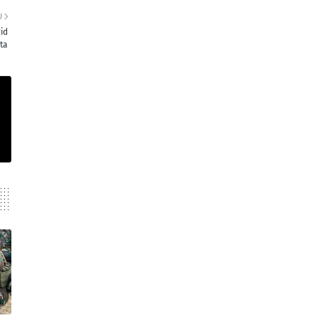
U
id
ta