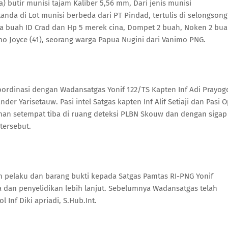
 butir munisi tajam Kaliber 5,56 mm, Dari jenis munisi
nda di Lot munisi berbeda dari PT Pindad, tertulis di selongsong
ma buah ID Crad dan Hp 5 merek cina, Dompet 2 buah, Noken 2 bu
o Joyce (41), seorang warga Papua Nugini dari Vanimo PNG.
ordinasi dengan Wadansatgas Yonif 122/TS Kapten Inf Adi Prayog
er Yarisetauw. Pasi intel Satgas kapten Inf Alif Setiaji dan Pasi 
anan setempat tiba di ruang deteksi PLBN Skouw dan dengan sigap
tersebut.
 pelaku dan barang bukti kepada Satgas Pamtas RI-PNG Yonif
dan penyelidikan lebih lanjut. Sebelumnya Wadansatgas telah
Inf Diki apriadi, S.Hub.Int.