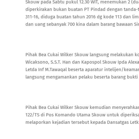
Skouw pada Sabtu pukul 12.30 WIT, menemukan 2 (dua)
diperkirakan bukan buatan PT Pindad dengan tanda-ta
311-16, diduga buatan tahun 2016 dg kode 113 dan li
dan uang sebanyak 700 kina dalam barang bawaan Sin
Pihak Bea Cukai Wilker Skouw langsung melakukan ko
Wicaksono, S.S.T. Han dan Kapospol Skouw Ipda Alexand
Letda Inf M.Tawaqal beserta aparatur intelijen/keam
langsung mengamankan pelaku beserta barang bukti 
Pihak Bea Cukai Wilker Skouw kemudian menyerahkan
122/TS di Pos Komando Utama Skouw untuk diperiksa 
melaporkan kejadian tersebut kepada Dansatgas Letkol 