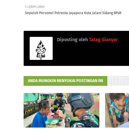
LEBIH LAMA
Sepuluh Personel Polresta Jayapura Kota Jalani Sidang BP4R
Diposting oleh
Tatag Gianyar
ANDA MUNGKIN MENYUKAI POSTINGAN INI