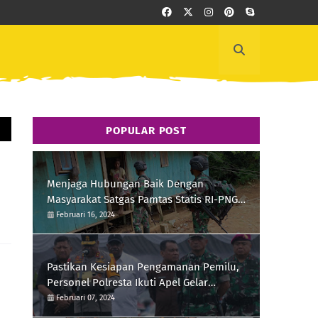
POPULAR POST
Menjaga Hubungan Baik Dengan
Masyarakat Satgas Pamtas Statis RI-PNG
Yonif 111/KB Melaksanakan Silaturrahmi
Februari 16, 2024
Pastikan Kesiapan Pengamanan Pemilu,
Personel Polresta Ikuti Apel Gelar
Pasukan Hari Ini
Februari 07, 2024