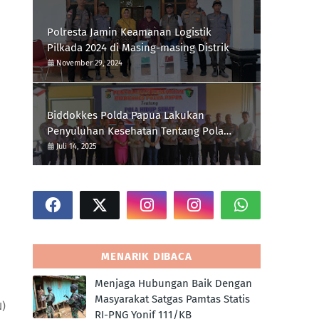
Polresta Jamin Keamanan Logistik
Pilkada 2024 di Masing-masing Distrik
November 29, 2024
Biddokkes Polda Papua Lakukan
Penyuluhan Kesehatan Tentang Pola
Hidup Sehat Di Polres Supiori
Juli 14, 2025
MENARIK DIBACA
Menjaga Hubungan Baik Dengan
Masyarakat Satgas Pamtas Statis
N)
RI-PNG Yonif 111/KB