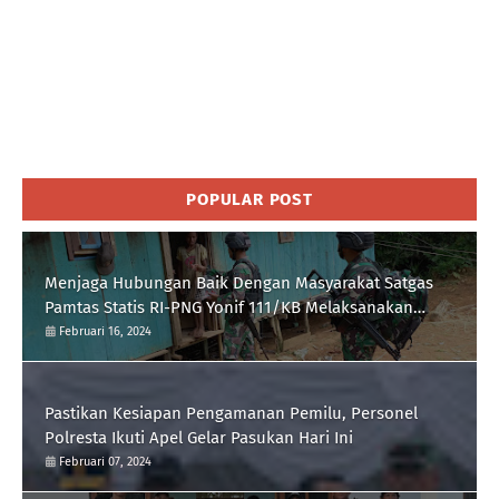
POPULAR POST
Menjaga Hubungan Baik Dengan Masyarakat Satgas
Pamtas Statis RI-PNG Yonif 111/KB Melaksanakan
Silaturrahmi
Februari 16, 2024
Pastikan Kesiapan Pengamanan Pemilu, Personel
Polresta Ikuti Apel Gelar Pasukan Hari Ini
Februari 07, 2024