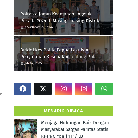
Polresta Jamin Keamanan Logistik
Pilkada 2024 di Masing-masing Distrik
November 29, 2024
Biddokkes Polda Papua Lakukan
Penyuluhan Kesehatan Tentang Pola
Hidup Sehat Di Polres Supiori
Juli 14, 2025
S
MENARIK DIBACA
Menjaga Hubungan Baik Dengan
Masyarakat Satgas Pamtas Statis
RI-PNG Yonif 111/KB