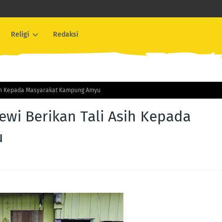
Religi
Redaksi
 Asih Kepada Masyarakat Kampung Amyu
tewi Berikan Tali Asih Kepada
u