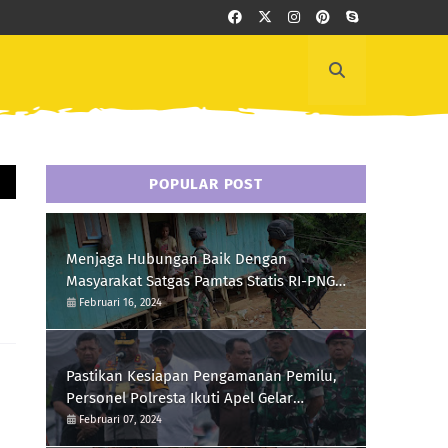
POPULAR POST
Menjaga Hubungan Baik Dengan
Masyarakat Satgas Pamtas Statis RI-PNG
Yonif 111/KB Melaksanakan Silaturrahmi
Februari 16, 2024
Pastikan Kesiapan Pengamanan Pemilu,
Personel Polresta Ikuti Apel Gelar
Pasukan Hari Ini
Februari 07, 2024