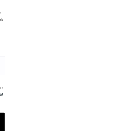
ni
ak
U
at