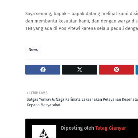
Saya senang, bapak – bapak datang melihat kami disi
dan membantu kesulitan kami, dan dengan warga disi
TNI yang ada di Pos Pitewi karena selalu peduli deng
News
LEBIH LAMA
Satgas Yonkav 6/Naga Karimata Laksanakan Pelayanan Kesehat
Kepada Masyarakat
Diposting oleh
Tatag Gianyar