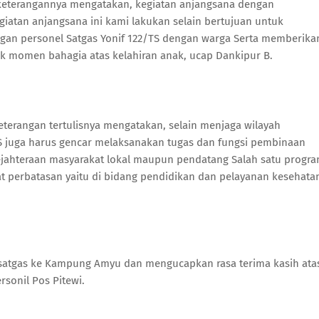
m keterangannya mengatakan, kegiatan anjangsana dengan
atan anjangsana ini kami lakukan selain bertujuan untuk
an personel Satgas Yonif 122/TS dengan warga Serta memberika
k momen bahagia atas kelahiran anak, ucap Dankipur B.
 keterangan tertulisnya mengatakan, selain menjaga wilayah
TS juga harus gencar melaksanakan tugas dan fungsi pembinaan
sejahteraan masyarakat lokal maupun pendatang Salah satu progr
t perbatasan yaitu di bidang pendidikan dan pelayanan kesehata
 satgas ke Kampung Amyu dan mengucapkan rasa terima kasih ata
rsonil Pos Pitewi.