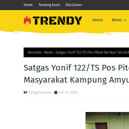
Home
Tentang Kami
Disclaimer
Home
News
Beranda
News
Satgas Yonif 122/TS Pos Pitewi Berikan Tali
Satgas Yonif 122/TS Pos Pi
Masyarakat Kampung Amy
Tatag Gianyar
Juli 14, 2024