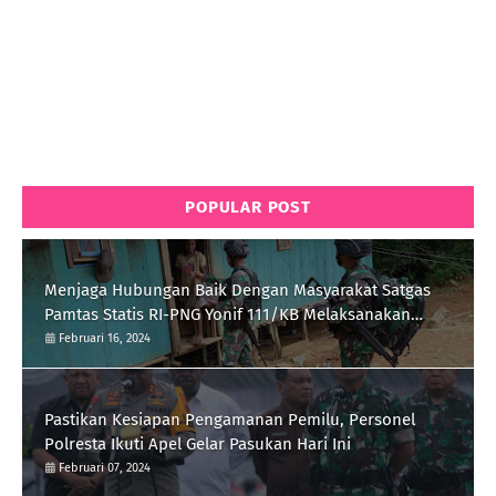
POPULAR POST
Menjaga Hubungan Baik Dengan Masyarakat Satgas
Pamtas Statis RI-PNG Yonif 111/KB Melaksanakan
Silaturrahmi
Februari 16, 2024
Pastikan Kesiapan Pengamanan Pemilu, Personel
Polresta Ikuti Apel Gelar Pasukan Hari Ini
Februari 07, 2024