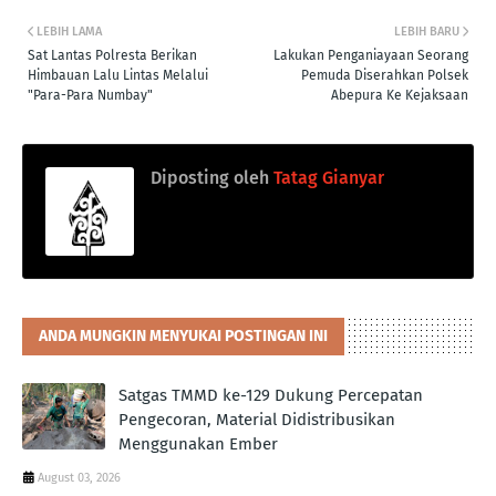
LEBIH LAMA
LEBIH BARU
Sat Lantas Polresta Berikan
Lakukan Penganiayaan Seorang
Himbauan Lalu Lintas Melalui
Pemuda Diserahkan Polsek
"Para-Para Numbay"
Abepura Ke Kejaksaan
Diposting oleh
Tatag Gianyar
ANDA MUNGKIN MENYUKAI POSTINGAN INI
Satgas TMMD ke-129 Dukung Percepatan
Pengecoran, Material Didistribusikan
Menggunakan Ember
August 03, 2026