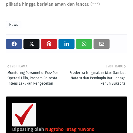
pilkada hingga berjalan aman dan lancar. (***)
News
LEBIH LAMA
LEBIH BARU
Monitoring Personel di Pos-Pos
Frederika Ningmabin: Mari Sambut
Operasi Lilin, Propam Polresta
Nataru dan Pemimpin Baru denga
Intens Lakukan Pengecekan
Penuh Sukacita
Diposting oleh
Nugroho Tatag Yuwono