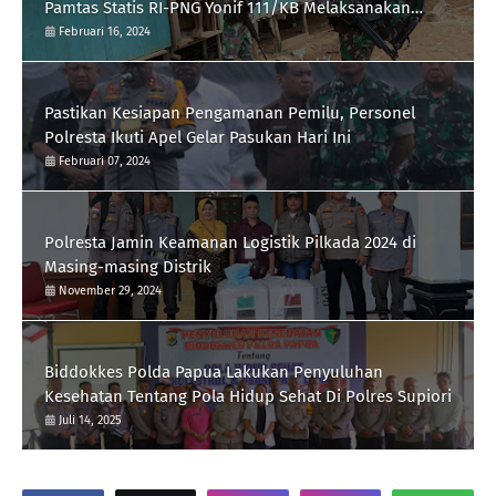
Pamtas Statis RI-PNG Yonif 111/KB Melaksanakan
Silaturrahmi
Februari 16, 2024
Pastikan Kesiapan Pengamanan Pemilu, Personel
Polresta Ikuti Apel Gelar Pasukan Hari Ini
Februari 07, 2024
Polresta Jamin Keamanan Logistik Pilkada 2024 di
Masing-masing Distrik
November 29, 2024
Biddokkes Polda Papua Lakukan Penyuluhan
Kesehatan Tentang Pola Hidup Sehat Di Polres Supiori
Juli 14, 2025