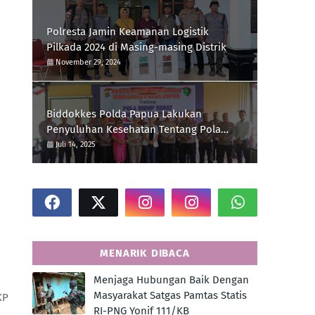
Polresta Jamin Keamanan Logistik
Pilkada 2024 di Masing-masing Distrik
November 29, 2024
Biddokkes Polda Papua Lakukan
Penyuluhan Kesehatan Tentang Pola
Hidup Sehat Di Polres Supiori
Juli 14, 2025
MENARIK DIBACA
Menjaga Hubungan Baik Dengan
Masyarakat Satgas Pamtas Statis
KP
RI-PNG Yonif 111/KB