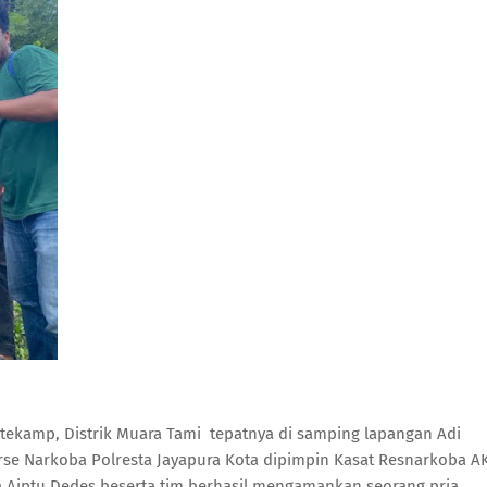
oltekamp, Distrik Muara Tami tepatnya di samping lapangan Adi
serse Narkoba Polresta Jayapura Kota dipimpin Kasat Resnarkoba A
nya Aiptu Dedes beserta tim berhasil mengamankan seorang pria