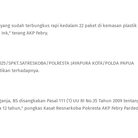
m yang sudah terbungkus rapi kedalam 22 paket di kemasan plastik
Ink," terang AKP Febry.
II/2025/SPKT.SATRESKOBA/POLRESTA JAYAPURA KOTA/POLDA PAPUA
idikan terhadapnya.
nja, BS disangkakan Pasal 111 (1) UU RI No.35 Tahun 2009 tentan
 12 tahun," pungkas Kasat Resnarkoba Pokresta AKP Febry Parded