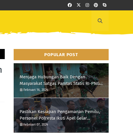
POPULAR POST
m
Menjaga Hubungan Baik Dengan
Masyarakat Satgas Pamtas Statis RI-PNG
Yonif 111/KB Melaksanakan Silaturrahmi
Februari 16, 2024
Pastikan Kesiapan Pengamanan Pemilu,
Personel Polresta Ikuti Apel Gelar
Pasukan Hari Ini
Februari 07, 2024