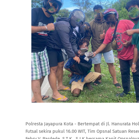
Polresta Jayapura Kota - Bertempat di Jl. Hanurata H
Futsal sekira pukul 16.00 WIT, Tim Opsnal Satuan Re
Febry V. Pardede, S.T.K., S.I.K bersama Kanit Opsnal