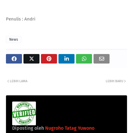
Penulis : Andri
News
LEBIH LAMA
LEBIH BARU
Diposting oleh
Nugroho Tatag Yuwono