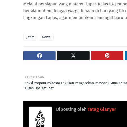
Melalui persiapan yang matang, Lapas Kelas IIA Jemb
bersilaturahmi dengan warga binaan di hari yang fitr
lingkungan Lapas, agar memberikan semangat baru ba
Jatim
News
LEBIH LAMA
Seksi Propam Polresta Lakukan Pengecekan Personel Guna Kela
Tugas Ops Ketupat
Diposting oleh
Tatag Gianyar