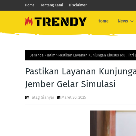
Home
Tentang Kami
Disclaimer
Home
News
Beranda
Jatim
Pastikan Layanan Kunjungan Khusus Idul Fitri 
Pastikan Layanan Kunjungan
Jember Gelar Simulasi
Tatag Gianyar
Maret 30, 2025