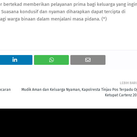
er bertekad memberikan pelayanan prima bagi keluarga yang ingi
i. Suasana kondusif dan nyaman diharapkan dapat tercipta di
gi warga binaan dalam menjalani masa pidana. (*)
LEBIH BAR
ncaran
Mudik Aman dan Keluarga Nyaman, Kapolresta Tinjau Pos Terpadu O
Ketupat Cartenz 20