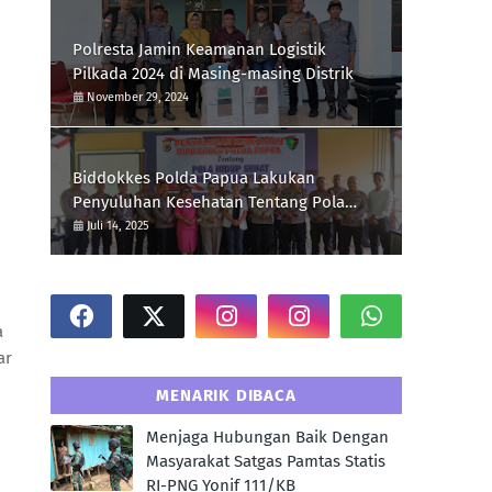
Polresta Jamin Keamanan Logistik
Pilkada 2024 di Masing-masing Distrik
November 29, 2024
Biddokkes Polda Papua Lakukan
Penyuluhan Kesehatan Tentang Pola
Hidup Sehat Di Polres Supiori
Juli 14, 2025
a
ar
MENARIK DIBACA
Menjaga Hubungan Baik Dengan
Masyarakat Satgas Pamtas Statis
RI-PNG Yonif 111/KB