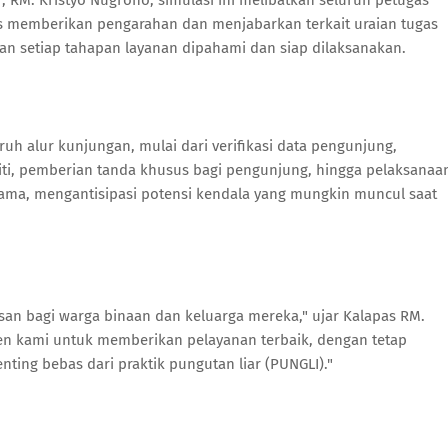
, RM. Kristyo Nugroho, simulasi ini melibatkan seluruh petugas
 memberikan pengarahan dan menjabarkan terkait uraian tugas
an setiap tahapan layanan dipahami dan siap dilaksanakan.
ruh alur kunjungan, mulai dari verifikasi data pengunjung,
iti, pemberian tanda khusus bagi pengunjung, hingga pelaksanaa
eksama, mengantisipasi potensi kendala yang mungkin muncul saat
san bagi warga binaan dan keluarga mereka," ujar Kalapas RM.
men kami untuk memberikan pelayanan terbaik, dengan tetap
ing bebas dari praktik pungutan liar (PUNGLI)."