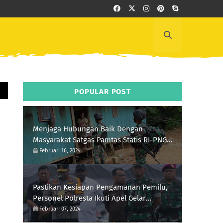
POPULAR POST
Menjaga Hubungan Baik Dengan
Masyarakat Satgas Pamtas Statis RI-PNG
Yonif 111/KB Melaksanakan Silaturrahmi
Februari 16, 2024
Pastikan Kesiapan Pengamanan Pemilu,
Personel Polresta Ikuti Apel Gelar
Pasukan Hari Ini
Februari 07, 2024