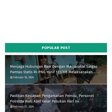
POPULAR POST
Menjaga Hubungan Baik Dengan Masyarakat Satgas
Pamtas Statis RI-PNG Yonif 111/KB Melaksanakan
Silaturrahmi
Februari 16, 2024
Pastikan Kesiapan Pengamanan Pemilu, Personel
Polresta Ikuti Apel Gelar Pasukan Hari Ini
Februari 07, 2024