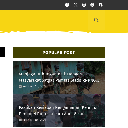
POPULAR POST
Menjaga Hubungan Baik Dengan
Masyarakat Satgas Pamtas Statis RI-PNG
Yonif 111/KB Melaksanakan Silaturrahmi
Februari 16, 2024
Pastikan Kesiapan Pengamanan Pemilu,
Personel Polresta Ikuti Apel Gelar
Pasukan Hari Ini
Februari 07, 2024