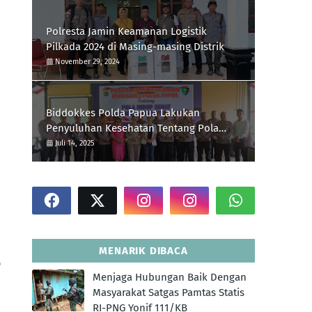
Polresta Jamin Keamanan Logistik
Pilkada 2024 di Masing-masing Distrik
November 29, 2024
Biddokkes Polda Papua Lakukan
Penyuluhan Kesehatan Tentang Pola
Hidup Sehat Di Polres Supiori
Juli 14, 2025
MENARIK DIBACA
O
Menjaga Hubungan Baik Dengan
Masyarakat Satgas Pamtas Statis
RI-PNG Yonif 111/KB