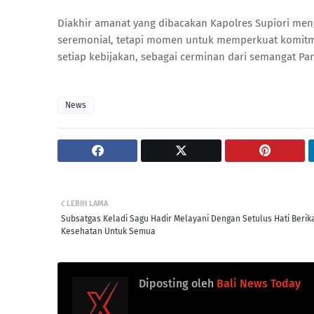
Diakhir amanat yang dibacakan Kapolres Supiori meng
seremonial, tetapi momen untuk memperkuat komitmen 
setiap kebijakan, sebagai cerminan dari semangat Panc
News
LEBIH LAMA
Subsatgas Keladi Sagu Hadir Melayani Dengan Setulus Hati Berik
Kesehatan Untuk Semua
Diposting oleh
Bali News Today