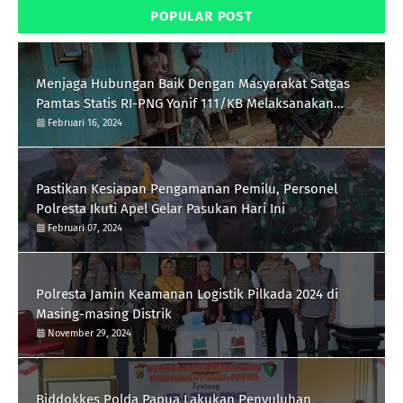
POPULAR POST
Menjaga Hubungan Baik Dengan Masyarakat Satgas
Pamtas Statis RI-PNG Yonif 111/KB Melaksanakan
Silaturrahmi
Februari 16, 2024
Pastikan Kesiapan Pengamanan Pemilu, Personel
Polresta Ikuti Apel Gelar Pasukan Hari Ini
Februari 07, 2024
Polresta Jamin Keamanan Logistik Pilkada 2024 di
Masing-masing Distrik
November 29, 2024
Biddokkes Polda Papua Lakukan Penyuluhan