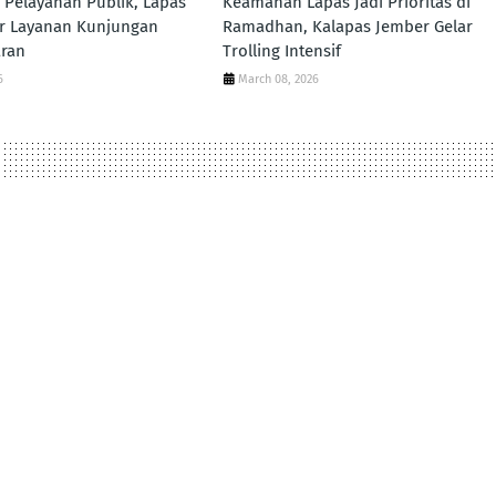
i Pelayanan Publik, Lapas
Keamanan Lapas Jadi Prioritas di
ar Layanan Kunjungan
Ramadhan, Kalapas Jember Gelar
aran
Trolling Intensif
6
March 08, 2026