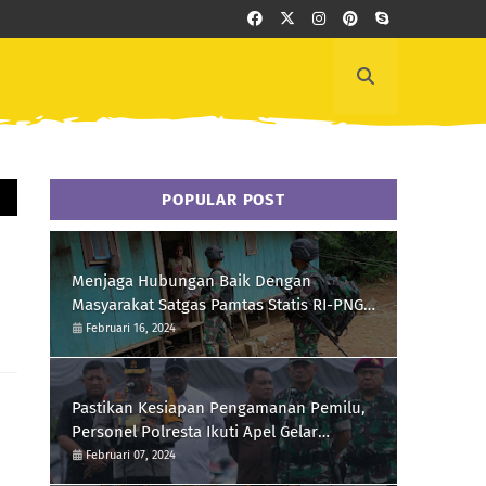
POPULAR POST
Menjaga Hubungan Baik Dengan
Masyarakat Satgas Pamtas Statis RI-PNG
Yonif 111/KB Melaksanakan Silaturrahmi
Februari 16, 2024
Pastikan Kesiapan Pengamanan Pemilu,
Personel Polresta Ikuti Apel Gelar
Pasukan Hari Ini
Februari 07, 2024