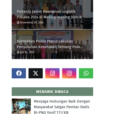
Polresta Jamin Keamanan Logistik
Pilkada 2024 di Masing-masing Distrik
November 29, 2024
Biddokkes Polda Papua Lakukan
Penyuluhan Kesehatan Tentang Pola
Hidup Sehat Di Polres Supiori
Juli 14, 2025
MENARIK DIBACA
Menjaga Hubungan Baik Dengan
Masyarakat Satgas Pamtas Statis
RI-PNG Yonif 111/KB