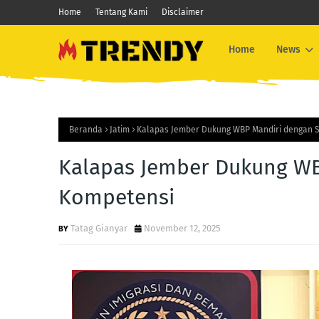
Home
Tentang Kami
Disclaimer
Home
News
Beranda
Jatim
Kalapas Jember Dukung WBP Mandiri dengan Se
Kalapas Jember Dukung WBP
Kompetensi
Tatag Gianyar
November 12, 2025