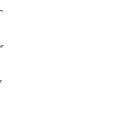
er
lam
an