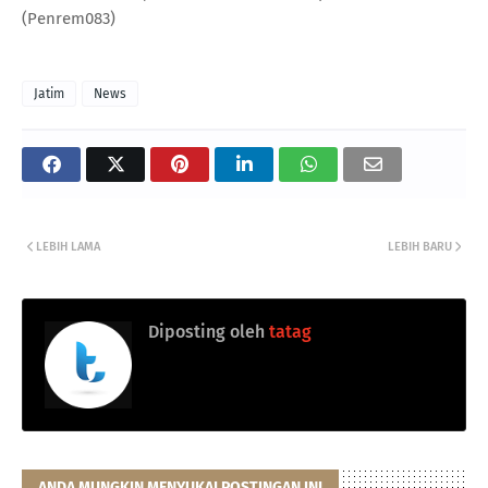
(Penrem083)
Jatim
News
LEBIH LAMA
LEBIH BARU
Diposting oleh
tatag
ANDA MUNGKIN MENYUKAI POSTINGAN INI