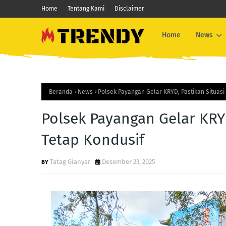
Home
Tentang Kami
Disclaimer
Home
News
Beranda
News
Polsek Payangan Gelar KRYD, Pastikan Situas
Polsek Payangan Gelar KRY
Tetap Kondusif
Tatag Gianyar
Desember 23, 2025