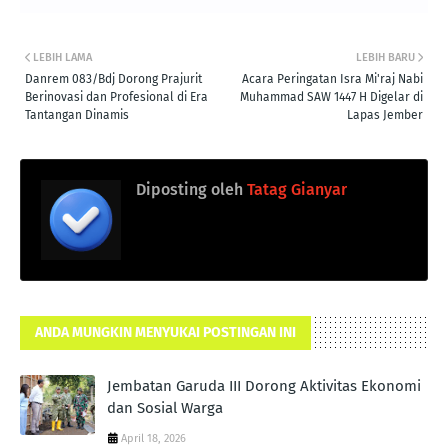
LEBIH LAMA
LEBIH BARU
Danrem 083/Bdj Dorong Prajurit
Acara Peringatan Isra Mi'raj Nabi
Berinovasi dan Profesional di Era
Muhammad SAW 1447 H Digelar di
Tantangan Dinamis
Lapas Jember
Diposting oleh
Tatag Gianyar
ANDA MUNGKIN MENYUKAI POSTINGAN INI
Jembatan Garuda III Dorong Aktivitas Ekonomi
dan Sosial Warga
April 18, 2026