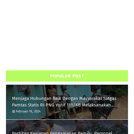
POPULAR POST
Menjaga Hubungan Baik Dengan Masyarakat Satgas
Pamtas Statis RI-PNG Yonif 111/KB Melaksanakan
Silaturrahmi
Februari 16, 2024
Pastikan Kesiapan Pengamanan Pemilu, Personel