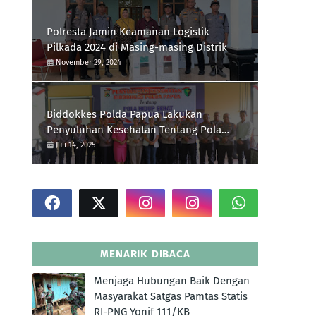
Polresta Jamin Keamanan Logistik
Pilkada 2024 di Masing-masing Distrik
November 29, 2024
Biddokkes Polda Papua Lakukan
Penyuluhan Kesehatan Tentang Pola
Hidup Sehat Di Polres Supiori
Juli 14, 2025
MENARIK DIBACA
Menjaga Hubungan Baik Dengan
Masyarakat Satgas Pamtas Statis
RI-PNG Yonif 111/KB