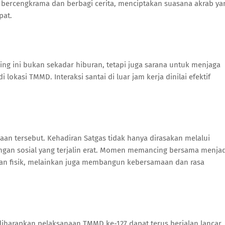
 bercengkrama dan berbagi cerita, menciptakan suasana akrab ya
pat.
ng ini bukan sekadar hiburan, tetapi juga sarana untuk menjaga
okasi TMMD. Interaksi santai di luar jam kerja dinilai efektif
n tersebut. Kehadiran Satgas tidak hanya dirasakan melalui
ungan sosial yang terjalin erat. Momen memancing bersama menjad
n fisik, melainkan juga membangun kebersamaan dan rasa
harapkan pelaksanaan TMMD ke-127 dapat terus berjalan lancar,