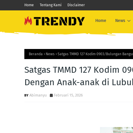
Home
Tentang Kami
Disclaimer
Home
News
Beranda
News
Satgas TMMD 127 Kodim 0903/Bulungan Bangu
Satgas TMMD 127 Kodim 0
Dengan Anak-anak di Lubu
Abimanyu
Februari 15, 2026