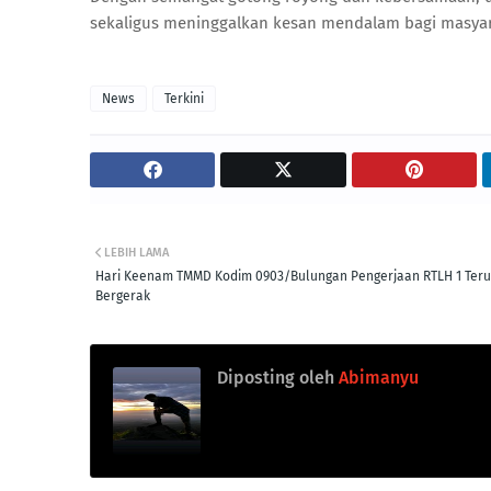
sekaligus meninggalkan kesan mendalam bagi masyar
News
Terkini
LEBIH LAMA
Hari Keenam TMMD Kodim 0903/Bulungan Pengerjaan RTLH 1 Teru
Bergerak
Diposting oleh
Abimanyu