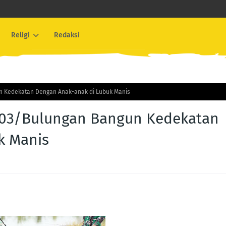
Religi
Redaksi
n Kedekatan Dengan Anak-anak di Lubuk Manis
903/Bulungan Bangun Kedekatan
k Manis