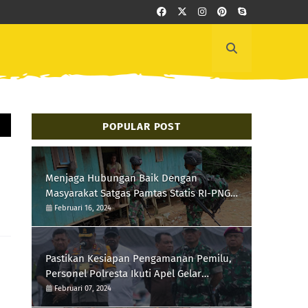
POPULAR POST
Menjaga Hubungan Baik Dengan
Masyarakat Satgas Pamtas Statis RI-PNG
Yonif 111/KB Melaksanakan Silaturrahmi
Februari 16, 2024
Pastikan Kesiapan Pengamanan Pemilu,
Personel Polresta Ikuti Apel Gelar
Pasukan Hari Ini
Februari 07, 2024