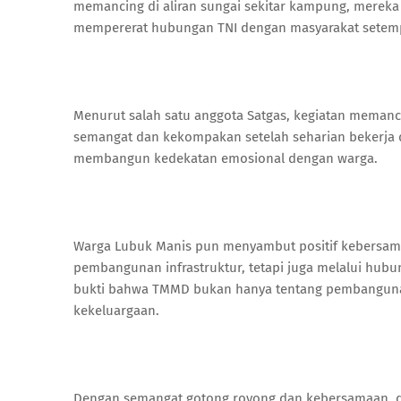
memancing di aliran sungai sekitar kampung, mereka
mempererat hubungan TNI dengan masyarakat setem
Menurut salah satu anggota Satgas, kegiatan memanci
semangat dan kekompakan setelah seharian bekerja di l
membangun kedekatan emosional dengan warga.
Warga Lubuk Manis pun menyambut positif kebersamaa
pembangunan infrastruktur, tetapi juga melalui hub
bukti bahwa TMMD bukan hanya tentang pembanguna
kekeluargaan.
Dengan semangat gotong royong dan kebersamaan, di