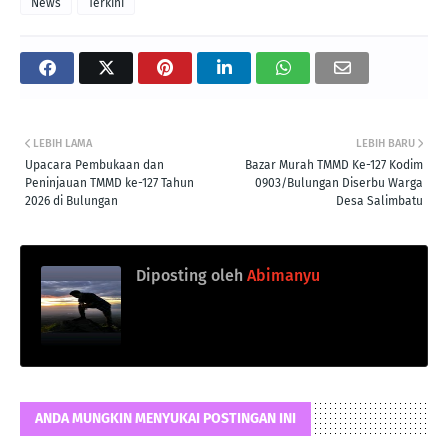
News
Terkini
LEBIH LAMA
LEBIH BARU
Upacara Pembukaan dan
Bazar Murah TMMD Ke-127 Kodim
Peninjauan TMMD ke-127 Tahun
0903/Bulungan Diserbu Warga
2026 di Bulungan
Desa Salimbatu
Diposting oleh
Abimanyu
ANDA MUNGKIN MENYUKAI POSTINGAN INI