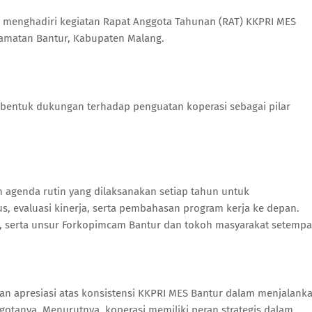
, menghadiri kegiatan Rapat Anggota Tahunan (RAT) KKPRI MES
camatan Bantur, Kabupaten Malang.
i bentuk dukungan terhadap penguatan koperasi sebagai pilar
agenda rutin yang dilaksanakan setiap tahun untuk
 evaluasi kinerja, serta pembahasan program kerja ke depan.
si, serta unsur Forkopimcam Bantur dan tokoh masyarakat setempa
n apresiasi atas konsistensi KKPRI MES Bantur dalam menjalank
otanya. Menurutnya, koperasi memiliki peran strategis dalam