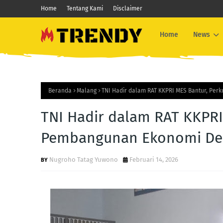
Home
Tentang Kami
Disclaimer
Home
News
Beranda
Malang
TNI Hadir dalam RAT KKPRI MES Bantur, Per
TNI Hadir dalam RAT KKPRI
Pembangunan Ekonomi De
Nugroho Tatag Yuwono
Februari 14, 2026