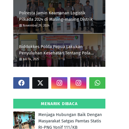
Polresta Jamin Keamanan Logistik
Pilkada 2024 di Masing-masing Distrik
November 29, 2024
Biddokkes Polda Papua Lakukan
Penyuluhan Kesehatan Tentang Pola
Hidup Sehat Di Polres Supiori
Juli 14, 2025
MENARIK DIBACA
Menjaga Hubungan Baik Dengan
Masyarakat Satgas Pamtas Statis
RI-PNG Yonif 111/KB