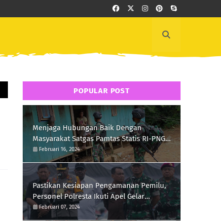
POPULAR POST
Menjaga Hubungan Baik Dengan
Masyarakat Satgas Pamtas Statis RI-PNG
Yonif 111/KB Melaksanakan Silaturrahmi
Februari 16, 2024
Pastikan Kesiapan Pengamanan Pemilu,
Personel Polresta Ikuti Apel Gelar
Pasukan Hari Ini
Februari 07, 2024