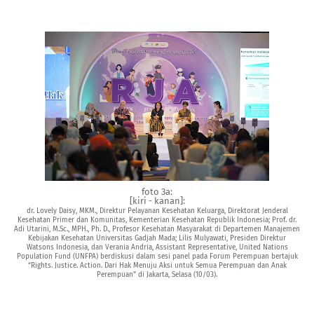
foto 3a:
[kiri - kanan]:
dr. Lovely Daisy, MKM., Direktur Pelayanan Kesehatan Keluarga, Direktorat Jenderal
Kesehatan Primer dan Komunitas, Kementerian Kesehatan Republik Indonesia; Prof. dr.
Adi Utarini, M.Sc., MPH., Ph. D., Profesor Kesehatan Masyarakat di Departemen Manajemen
Kebijakan Kesehatan Universitas Gadjah Mada; Lilis Mulyawati, Presiden Direktur
Watsons Indonesia, dan Verania Andria, Assistant Representative, United Nations
Population Fund (UNFPA) berdiskusi dalam sesi panel pada Forum Perempuan bertajuk
“Rights. Justice. Action. Dari Hak Menuju Aksi untuk Semua Perempuan dan Anak
Perempuan” di Jakarta, Selasa (10/03).