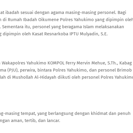
mpat ibadah sesuai dengan agama masing-masing personel. Bagi
an di Rumah Ibadah Oikumene Polres Yahukimo yang dipimpin ole
h. Sementara itu, personel yang beragama Islam melaksanakan
 dipimpin oleh Kasat Resnarkoba IPTU Mulyadin, S.E.
eh Wakapolres Yahukimo KOMPOL Ferry Mervin Mehue, S.Th., Kabag
ama (PJU), perwira, bintara Polres Yahukimo, dan personel Brimob
ah di Mushollah Al-Hidayah diikuti oleh personel Polres Yahukim
ing-masing tempat, yang berlangsung dengan khidmat dan penuh
gan aman, tertib, dan lancar.