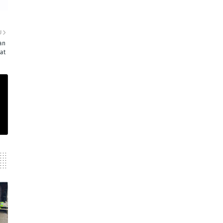
U
an
at