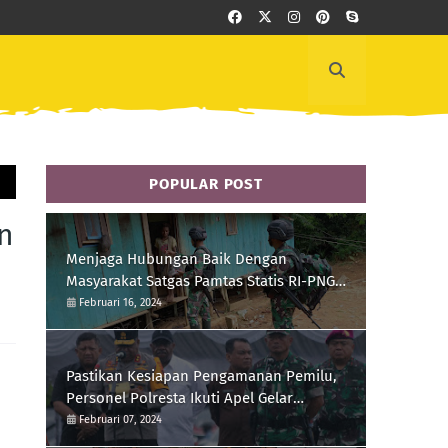
POPULAR POST
n
Menjaga Hubungan Baik Dengan
Masyarakat Satgas Pamtas Statis RI-PNG
Yonif 111/KB Melaksanakan Silaturrahmi
Februari 16, 2024
Pastikan Kesiapan Pengamanan Pemilu,
Personel Polresta Ikuti Apel Gelar
Pasukan Hari Ini
Februari 07, 2024