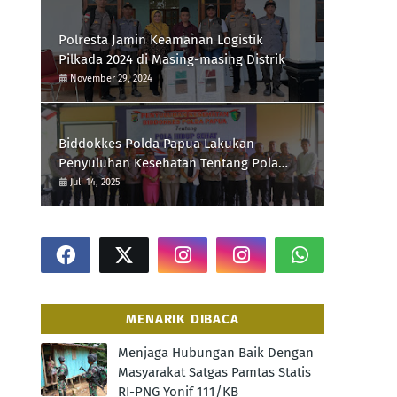
Polresta Jamin Keamanan Logistik
Pilkada 2024 di Masing-masing Distrik
November 29, 2024
Biddokkes Polda Papua Lakukan
Penyuluhan Kesehatan Tentang Pola
Hidup Sehat Di Polres Supiori
Juli 14, 2025
MENARIK DIBACA
Menjaga Hubungan Baik Dengan
Masyarakat Satgas Pamtas Statis
RI-PNG Yonif 111/KB