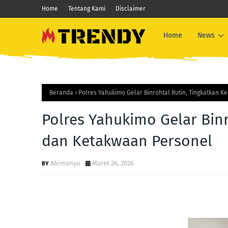
Home
Tentang Kami
Disclaimer
Home
News
Beranda
Polres Yahukimo Gelar Binrohtal Rutin, Tingkatkan 
Polres Yahukimo Gelar Bin
dan Ketakwaan Personel
Abimanyu
Maret 26, 2026